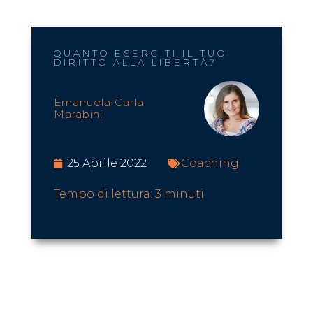
QUANTO ESERCITI IL TUO
DIRITTO ALLA LIBERTÀ?
Emanuela Carla
Marabini
25 Aprile 2022
Coaching
Tempo di lettura:
3
minuti