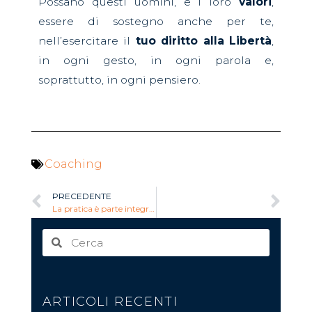
Possano questi uomini, e i loro
valori
,
essere di sostegno anche per te,
nell’esercitare il
tuo diritto alla Libertà
,
in ogni gesto, in ogni parola e,
soprattutto, in ogni pensiero.
Coaching
PRECEDENTE
PROSSIMO
La pratica è parte integrante della grammatica.
Reiki – Energia Cosmica per il tuo benessere.
ARTICOLI RECENTI