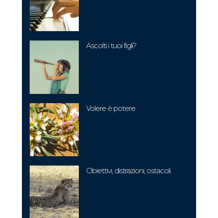
Read More »
Ascolti i tuoi figli?
Read More »
Volere è potere.
Read More »
Obiettivi, distrazioni, ostacoli.
Read More »