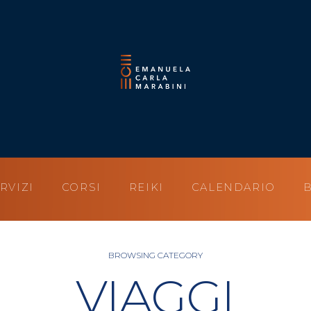
RVIZI
CORSI
REIKI
CALENDARIO
BROWSING CATEGORY
VIAGGI