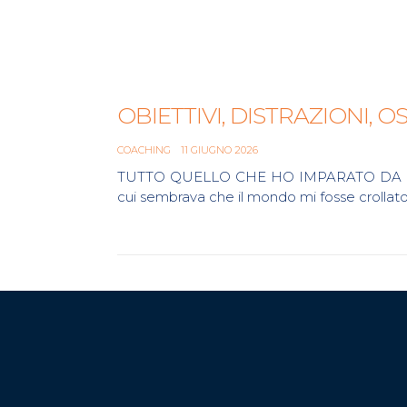
OBIETTIVI, DISTRAZIONI, O
COACHING
11 GIUGNO 2026
TUTTO QUELLO CHE HO IMPARATO DA UN GH
cui sembrava che il mondo mi fosse crollato
Continue reading