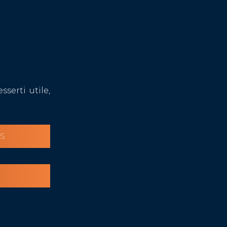
serti utile,
IS