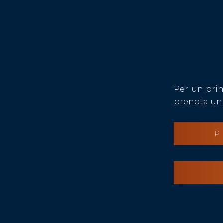
Per un prim
prenota un 
P