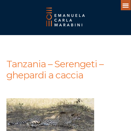
Tanzania – Serengeti –
ghepardi a caccia