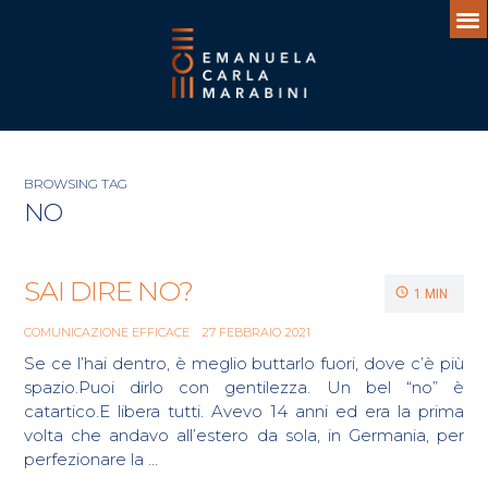
BROWSING TAG
NO
SAI DIRE NO?
1 MIN
COMUNICAZIONE EFFICACE
27 FEBBRAIO 2021
Se ce l’hai dentro, è meglio buttarlo fuori, dove c’è più
spazio.Puoi dirlo con gentilezza. Un bel “no” è
catartico.E libera tutti. Avevo 14 anni ed era la prima
volta che andavo all’estero da sola, in Germania, per
perfezionare la …
Continue reading